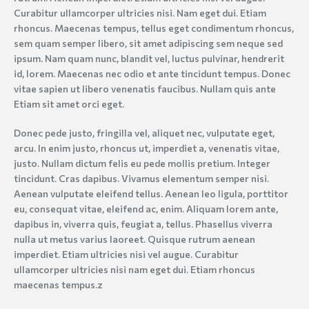
Curabitur ullamcorper ultricies nisi. Nam eget dui. Etiam
rhoncus. Maecenas tempus, tellus eget condimentum rhoncus,
sem quam semper libero, sit amet adipiscing sem neque sed
ipsum. Nam quam nunc, blandit vel, luctus pulvinar, hendrerit
id, lorem. Maecenas nec odio et ante tincidunt tempus. Donec
vitae sapien ut libero venenatis faucibus. Nullam quis ante
Etiam sit amet orci eget.
Donec pede justo, fringilla vel, aliquet nec, vulputate eget,
arcu. In enim justo, rhoncus ut, imperdiet a, venenatis vitae,
justo. Nullam dictum felis eu pede mollis pretium. Integer
tincidunt. Cras dapibus. Vivamus elementum semper nisi.
Aenean vulputate eleifend tellus. Aenean leo ligula, porttitor
eu, consequat vitae, eleifend ac, enim. Aliquam lorem ante,
dapibus in, viverra quis, feugiat a, tellus. Phasellus viverra
nulla ut metus varius laoreet. Quisque rutrum aenean
imperdiet. Etiam ultricies nisi vel augue. Curabitur
ullamcorper ultricies nisi nam eget dui. Etiam rhoncus
maecenas tempus.z